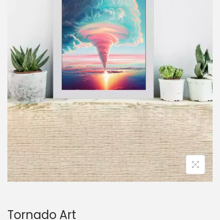
o
n
Tornado Art