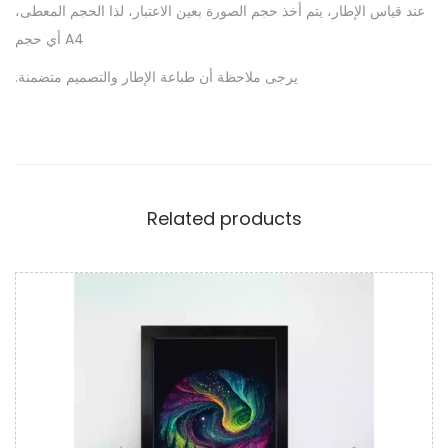
عند قياس الإطار، يتم أخذ حجم الصورة بعين الاعتبار، لذا الحجم المعطى،
أي حجم A4
.يرجى ملاحظة أن طباعة الإطار والتصميم متضمنة
Related products