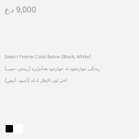
د.ع
9,000
Select Frame Color Below (Black, White)
ڕەنگی چوارچێوە لە خوارەوە هەڵبژێرە (ڕەش، سپی)
اختر لون الإطار أدناه (أسود، أبيض)