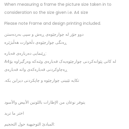
When measuring a frame the picture size taken in to
t
consideration so the size given i.e. A4 size
i
t
Please note Frame and design printing included.
y
دوو جۆر لە چوارچێوەی ڕەش و سپی بەردەستن
ڕەنگی چوارچێوەی دڵخوازت هەڵبژێرە
ڕێنمایی دەربارەی قەبارە:
A4لە کاتی پێوانەکردنی چوارچێوەیەک قەبارەی وێنەکە وەرگیراوە بۆ
ڕەچاوکردنی قەبارەکەی واتە قەبارەی
.تکایە تێبینی چوارچێوە و چاپکردنی دیزاین بکە
يتوفر نوعان من الإطارات باللونين الأبيض والأسود
اختر ما تريد
المبادئ التوجيهية حول التحجيم: