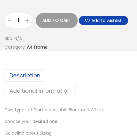
ADD TO CART
Add to wishlist
T
o
SKU:
N/A
r
Category:
A4 Frame
n
a
d
Description
o
A
Additional information
r
t
Two types of Frame available Black and White
q
u
choose your desired one.
a
Guideline about Sizing:
n